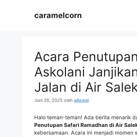
Langsung
ke
caramelcorn
isi
Acara Penutupan
Askolani Janjik
Jalan di Air Sale
Juni 26, 2025
oleh
alliswel
Halo teman-teman! Ada berita menarik da
Penutupan Safari Ramadhan di Air Sale
kebersamaan. Acara ini menjadi momen s