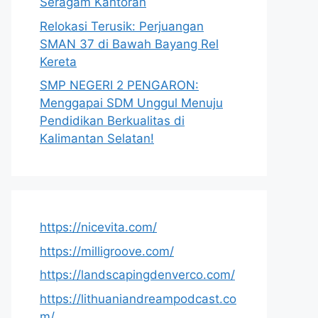
Seragam Kantoran
Relokasi Terusik: Perjuangan
SMAN 37 di Bawah Bayang Rel
Kereta
SMP NEGERI 2 PENGARON:
Menggapai SDM Unggul Menuju
Pendidikan Berkualitas di
Kalimantan Selatan!
https://nicevita.com/
https://milligroove.com/
https://landscapingdenverco.com/
https://lithuaniandreampodcast.co
m/