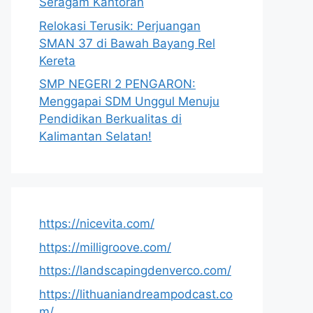
Seragam Kantoran
Relokasi Terusik: Perjuangan
SMAN 37 di Bawah Bayang Rel
Kereta
SMP NEGERI 2 PENGARON:
Menggapai SDM Unggul Menuju
Pendidikan Berkualitas di
Kalimantan Selatan!
https://nicevita.com/
https://milligroove.com/
https://landscapingdenverco.com/
https://lithuaniandreampodcast.co
m/