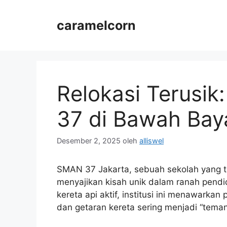
Langsung
ke
caramelcorn
isi
Relokasi Terusi
37 di Bawah Bay
Desember 2, 2025
oleh
alliswel
SMAN 37 Jakarta, sebuah sekolah yang te
menyajikan kisah unik dalam ranah pendidi
kereta api aktif, institusi ini menawark
dan getaran kereta sering menjadi “teman