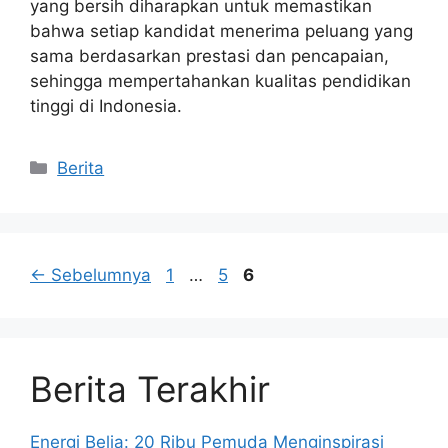
yang bersih diharapkan untuk memastikan
bahwa setiap kandidat menerima peluang yang
sama berdasarkan prestasi dan pencapaian,
sehingga mempertahankan kualitas pendidikan
tinggi di Indonesia.
Kategori
Berita
Halaman
Halaman
Halaman
←
Sebelumnya
1
…
5
6
Berita Terakhir
Energi Belia: 20 Ribu Pemuda Menginspirasi