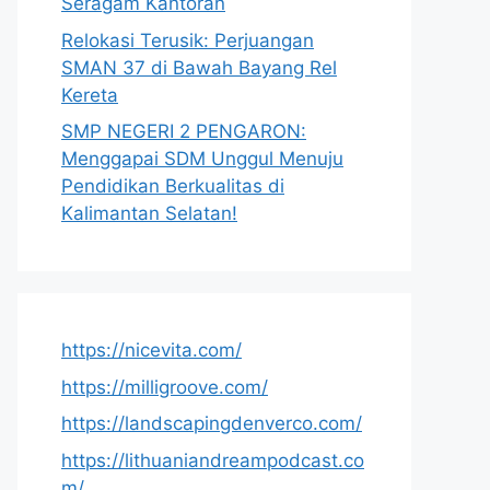
Seragam Kantoran
Relokasi Terusik: Perjuangan
SMAN 37 di Bawah Bayang Rel
Kereta
SMP NEGERI 2 PENGARON:
Menggapai SDM Unggul Menuju
Pendidikan Berkualitas di
Kalimantan Selatan!
https://nicevita.com/
https://milligroove.com/
https://landscapingdenverco.com/
https://lithuaniandreampodcast.co
m/