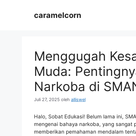
Langsung
ke
caramelcorn
isi
Menggugah Kesa
Muda: Pentingny
Narkoba di SMA
Juli 27, 2025
oleh
alliswel
Halo, Sobat Edukasi! Belum lama ini, S
mengenai bahaya narkoba, yang sangat pe
memberikan pemahaman mendalam tentang