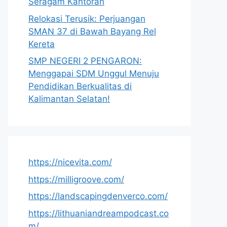
Seragam Kantoran
Relokasi Terusik: Perjuangan
SMAN 37 di Bawah Bayang Rel
Kereta
SMP NEGERI 2 PENGARON:
Menggapai SDM Unggul Menuju
Pendidikan Berkualitas di
Kalimantan Selatan!
https://nicevita.com/
https://milligroove.com/
https://landscapingdenverco.com/
https://lithuaniandreampodcast.co
m/