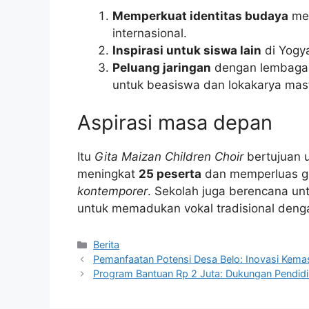
Memperkuat identitas budaya
mel
internasional.
Inspirasi untuk siswa lain
di Yogya
Peluang jaringan
dengan lembaga m
untuk beasiswa dan lokakarya mast
Aspirasi masa depan
Itu
Gita Maizan Children Choir
bertujuan 
meningkat
25 peserta
dan memperluas g
kontemporer
. Sekolah juga berencana un
untuk memadukan vokal tradisional dengan
Kategori
Berita
Pemanfaatan Potensi Desa Belo: Inovasi Kem
Program Bantuan Rp 2 Juta: Dukungan Pendidi