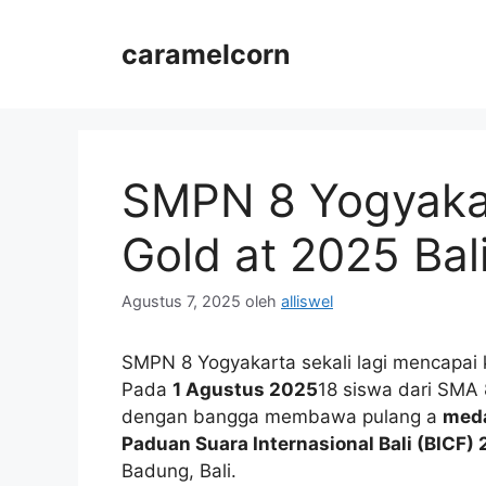
Langsung
ke
caramelcorn
isi
SMPN 8 Yogyakar
Gold at 2025 Bali
Agustus 7, 2025
oleh
alliswel
SMPN 8 Yogyakarta sekali lagi mencapai k
Pada
1 Agustus 2025
18 siswa dari SMA 
dengan bangga membawa pulang a
meda
Paduan Suara Internasional Bali (BICF)
Badung, Bali.