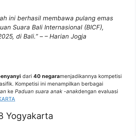
lah ini berhasil membawa pulang emas
uan Suara Bali Internasional (BICF),
25, di Bali.” – –
Harian Jogja
penyanyi
dari
40 negara
menjadikannya kompetisi
asifik. Kompetisi ini menampilkan berbagai
ran
ke
Paduan suara anak -anak
dengan evaluasi
AKARTA
8 Yogyakarta