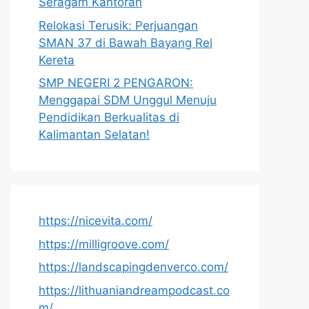
Seragam Kantoran
Relokasi Terusik: Perjuangan
SMAN 37 di Bawah Bayang Rel
Kereta
SMP NEGERI 2 PENGARON:
Menggapai SDM Unggul Menuju
Pendidikan Berkualitas di
Kalimantan Selatan!
https://nicevita.com/
https://milligroove.com/
https://landscapingdenverco.com/
https://lithuaniandreampodcast.co
m/