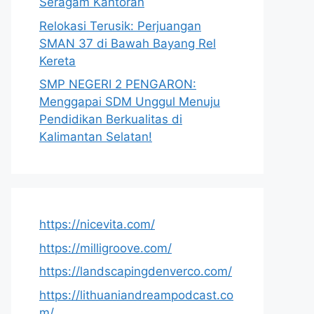
Seragam Kantoran
Relokasi Terusik: Perjuangan
SMAN 37 di Bawah Bayang Rel
Kereta
SMP NEGERI 2 PENGARON:
Menggapai SDM Unggul Menuju
Pendidikan Berkualitas di
Kalimantan Selatan!
https://nicevita.com/
https://milligroove.com/
https://landscapingdenverco.com/
https://lithuaniandreampodcast.co
m/