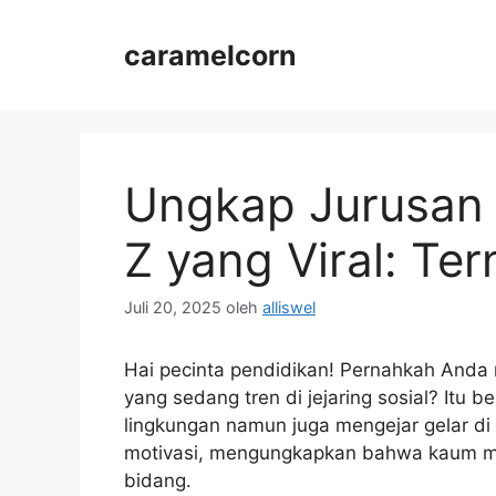
Langsung
ke
caramelcorn
isi
Ungkap Jurusan
Z yang Viral: Te
Juli 20, 2025
oleh
alliswel
Hai pecinta pendidikan! Pernahkah Anda 
yang sedang tren di jejaring sosial? Itu b
lingkungan namun juga mengejar gelar di b
motivasi, mengungkapkan bahwa kaum m
bidang.