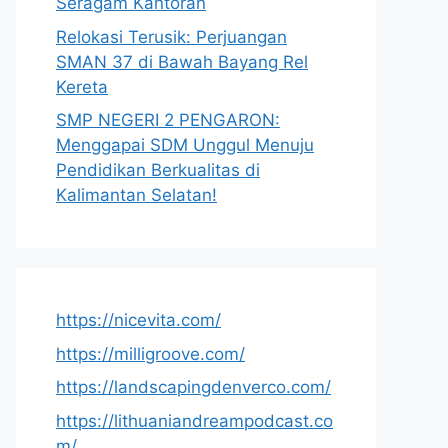
Seragam Kantoran
Relokasi Terusik: Perjuangan
SMAN 37 di Bawah Bayang Rel
Kereta
SMP NEGERI 2 PENGARON:
Menggapai SDM Unggul Menuju
Pendidikan Berkualitas di
Kalimantan Selatan!
https://nicevita.com/
https://milligroove.com/
https://landscapingdenverco.com/
https://lithuaniandreampodcast.co
m/